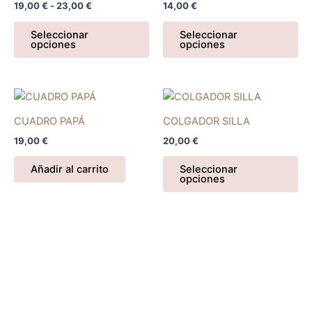
19,00
€
-
23,00
€
14,00
€
19,00 €
múltiples
múl
hasta
variantes.
var
23,00 €
Seleccionar
Seleccionar
opciones
opciones
Las
La
opciones
op
se
se
pueden
pu
Es
elegir
ele
pr
CUADRO PAPÁ
COLGADOR SILLA
en
en
tie
19,00
€
20,00
€
la
la
múl
página
pá
var
Añadir al carrito
Seleccionar
de
de
opciones
La
producto
pr
op
se
pu
ele
en
la
pá