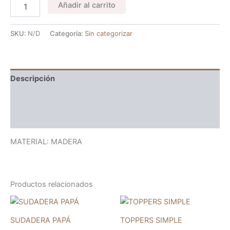
Añadir al carrito
SKU:
N/D
Categoría:
Sin categorizar
Descripción
Información adicional
Valoraciones (0)
MATERIAL: MADERA
Productos relacionados
Rango
Este
Es
de
producto
pr
precios:
SUDADERA PAPÁ
TOPPERS SIMPLE
desde
tiene
tie