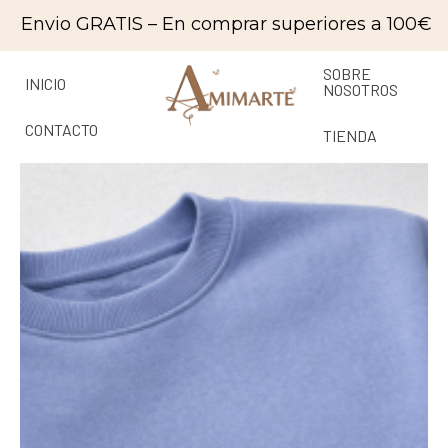
Ir
contenido
Envio GRATIS – En comprar superiores a 100€
al
contenido
SOBRE
INICIO
NOSOTROS
CONTACTO
TIENDA
SUDADERA
Rango
PAPÁ
cantidad
de
precios:
desde
19,00 €
hasta
23,00 €