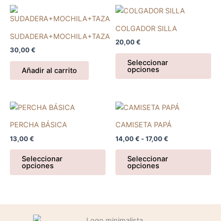
Es
pr
COLGADOR SILLA
tie
SUDADERA+MOCHILA+TAZA
20,00
€
múl
30,00
€
var
Seleccionar
opciones
La
Añadir al carrito
op
se
pu
Rango
Este
Es
de
ele
producto
pr
precios:
PERCHA BÁSICA
CAMISETA PAPÁ
en
tiene
desde
tie
13,00
€
14,00
€
-
17,00
€
14,00 €
la
múltiples
múl
hasta
pá
variantes.
var
17,00 €
Seleccionar
Seleccionar
de
opciones
opciones
Las
La
pr
opciones
op
se
se
pueden
pu
elegir
ele