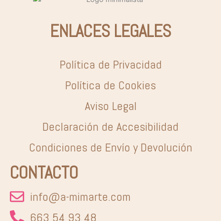
en
en
la
la
ENLACES LEGALES
página
pá
de
de
producto
pr
Política de Privacidad
Política de Cookies
Aviso Legal
Declaración de Accesibilidad
Condiciones de Envío y Devolución
CONTACTO
info@a-mimarte.com
663 54 93 48